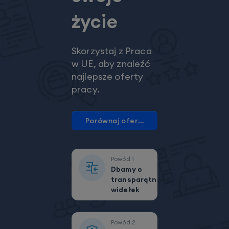
życie
Skorzystaj z Praca
w UE, aby znaleźć
najlepsze oferty
pracy.
Porównaj oferty pracy
Powód
1
Dbamy o
transparętność
widełek
Powód
2