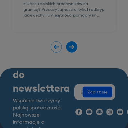
sukcesu polskich pracowników za
granicą? Przeczytaj nasz artykuł i odkryj,
jakie cechy i umiejętności pomogły im
odnieść sukces w międzynarodowym
środowisku pracy.
Zapisz się
do
newslettera
Zapisz się
Wspólnie tworzymy
polską społeczność.
Najnowsze
informacje o