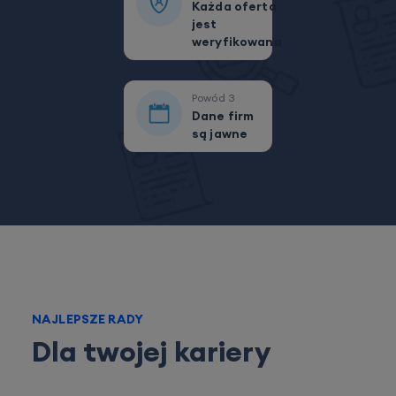
Każda oferta
jest
weryfikowana
Powód
3
Dane firm
są jawne
NAJLEPSZE RADY
Dla twojej kariery