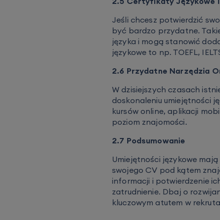
2.5 Certyfikaty Językowe i
Jeśli chcesz potwierdzić swo
być bardzo przydatne. Taki
języka i mogą stanowić doda
językowe to np. TOEFL, IELTS
2.6 Przydatne Narzędzia O
W dzisiejszych czasach istn
doskonaleniu umiejętności j
kursów online, aplikacji mo
poziom znajomości.
2.7 Podsumowanie
Umiejętności językowe mają
swojego CV pod kątem znaj
informacji i potwierdzenie 
zatrudnienie. Dbaj o rozwija
kluczowym atutem w rekrutacj