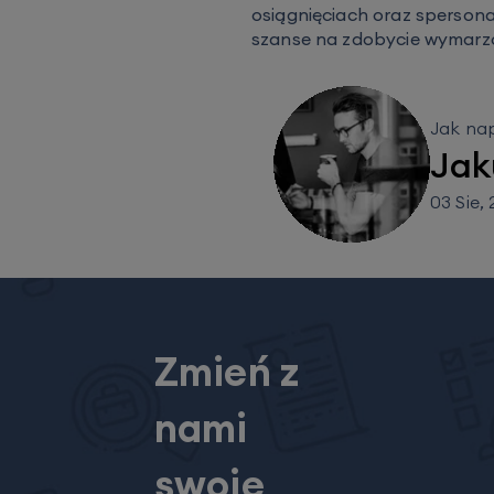
osiągnięciach oraz sperson
szanse na zdobycie wymarzo
Jak nap
Jak
03 Sie,
Zmień z
nami
swoje